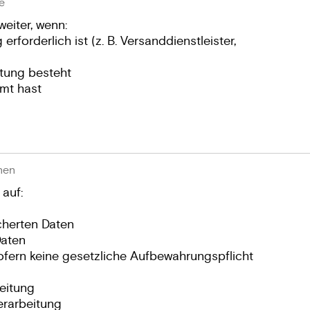
e
eiter, wenn:
erforderlich ist (z. B. Versanddienstleister,
htung besteht
mt hast
nen
 auf:
cherten Daten
Daten
ofern keine gesetzliche Aufbewahrungspflicht
eitung
erarbeitung