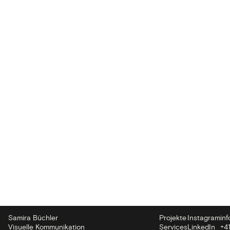
Samira Büchler
Projekte
Instagram
in
Visuelle Kommunikation
Services
LinkedIn
+41